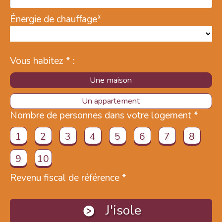
Énergie de chauffage
*
Vous habitez * :
Une maison
Un appartement
Nombre de personnes dans votre logement *
1
2
3
4
5
6
7
8
9
10
Revenu fiscal de référence *
J'isole